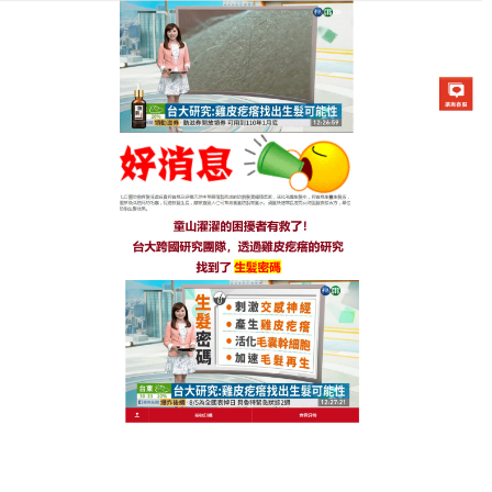
生髮七日靈防脫育髮液專賣店
生髮水推薦告別掉髮焦慮，全
家輕鬆養出髮量王者
還在為全家的頭髮問題煩惱？這款植萃
生髮水推薦
來
幫忙！天然薰衣草精華舒緩頭皮緊張，減少因壓力引
發的斷髮；茶樹精華淨化毛囊，預防油脂堵塞導致的
脫髮，產後媽媽用它找回產前濃密髮量，上班族洗後
頭皮透氣清爽，中年男性的M型額頭漸漸被新髮覆
蓋，生髮水推薦溫和無刺激的配方連小孩都能放心
用，洗後頭髮柔軟不打結；老人用則能改善頭皮乾