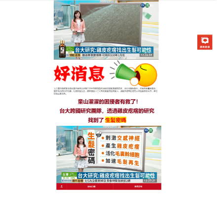
生髮七日靈防脫育髮液專賣店
禿頭生髮水一瓶搞定洗髮+生
髮，天然植萃喚醒髮根
掉髮嚴重影響自信？試試這款
禿頭生髮水
！萃取何首
烏、人參等珍貴草本精華，無化學添加，溫和不刺激
頭皮，活性成分有效調節油脂分泌，改善頭皮微環
境，堅持使用可見頭髮變粗、變黑，髮根穩固，掉髮
量顯著減少，洗後秀髮柔順有光澤，輕鬆養出健康濃
密的頭髮，禿頭生髮水簡單一瓶，讓全家共享洗頭=養
髮的便捷體驗，濃密健康的頭髮從此不再是夢，