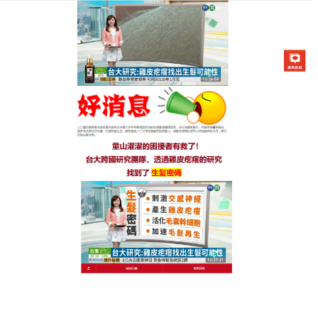
生髮七日靈防脫育髮液專賣店
月份:
2025 年 6 月
激活毛囊神器天然生髮妙方，
中年髮量逆襲之鑰
中年面臨髮量減少的尷尬？別擔心，
激活毛囊神器
為
您解憂，它純粹採用天然植物精華，像千年古樹下的
靈芝、沙漠稀有植物提取物等，無毒無害，日常護理