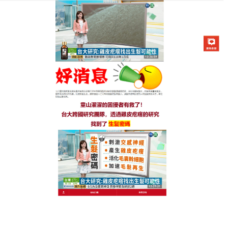
生髮七日靈防脫育髮液專賣店
生薑洗髮精推薦
刺激毛囊是促進頭髮生長的方法之一。除了改變飲食
和攝取補充劑，刺激毛囊也能幫助加快頭髮生長速
度，
推薦生薑洗髮精
，這款洗髮精含有生薑，研究顯
示推薦用含有生薑洗髮精洗髮表面活性高、穿透性强
具有快速而顯著的殺菌、止癢、消炎作用；另外還可
修復受損的頭髮、改善髮質、使頭髮光澤易梳理，按
摩頭皮能促進頭髮生長，且生薑洗髮精是複方中藥配
方，選取了多種中藥精華，可以有效改善頭皮和頭髮
各種問題，生髮效果好。