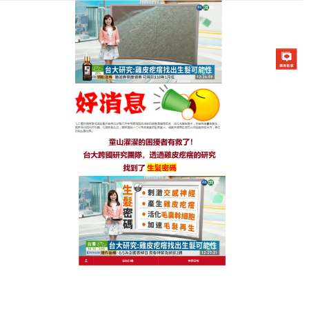
生髮七日靈防脫育髮液專賣店
分類:
生髮水推薦
告別頂部危機，生髮水推薦給
毛囊喝的天然營養補充液
當您發現頭頂的光亮感越來越強，那正是毛囊發出的
求救信號，
推薦生髮水
就像是為頭皮量身打造的營養
餐，含有高濃度的生薑萃取與咖啡因成分，能有效促