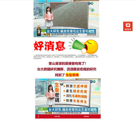
生髮七日靈防脫育髮液專賣店
生髮水推薦恢復頭髮完美結
構，令髮質回復強韌健康
脫髮問題，超越頭屑，趕上了乾枯，成為頭髮問題的
頭號黑馬，
推薦生髮水
除了柑橘皮、專利酵母配方，
可以養成健康的髮絲生長環境，強化滋養髮根外，還
添加了人蔘、薑黃，這兩個成分搭配頭皮按摩，打造
沙龍級的秀髮護理，同時為身心帶來極致呵護，使用
時搭配按摩更可以促進頭皮血液循環，生髮水推薦喚
醒毛髮活力，讓頭皮保持健康。不論是因為壓力而落