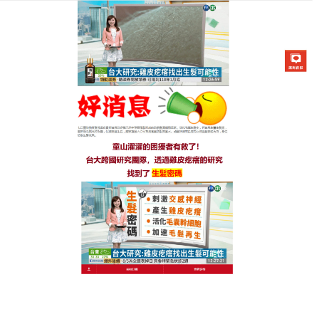
生髮七日靈防脫育髮液專賣店
禿頭救星3分鐘極簡護髮法鎖
住髮絲，頭髮不再逃跑
每天梳頭時掉髮超過100根？
禿頭救星
採用黃金比例的
苦參、當歸與橄欖油複合配方，深入修復頭皮屏障，
獨家微囊緩釋技術讓活性成分持續作用8小時，搭配便
攜式按壓瓶設計，通勤時也能快速補充養分，使用1個
月後洗髮時掉髮量減少30%，3個月後髮根明顯變
粗。特別添加維生素B5修護髮絲分叉，讓髮尾也恢復
彈性。禿頭救星天然無硅油配方，搭配洗髮精使用更