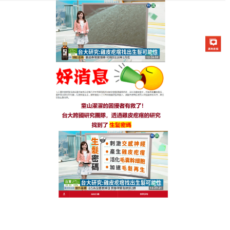
生髮七日靈防脫育髮液專賣店
禿頭生髮水強化頭髮韌性並延
長毛囊生命週期來對抗掉髮及
脆弱易斷的問題
對於現代人而言，頭髮除防曬、保暖的功用外，更能
彰顯個人特色、替外貌加分，但許多男性卻因雄性
禿，自信心大受影響，
禿頭生髮水
豐富的植物萃取成
分不僅可舒緩鎮靜已敏感髮炎的頭皮，更可提供適當
的滋潤保濕效果使頭皮不再乾癢。針對中乾性頭皮添
加艾草、枸杞、蒼普等草本萃取保濕滋潤頭皮及秀