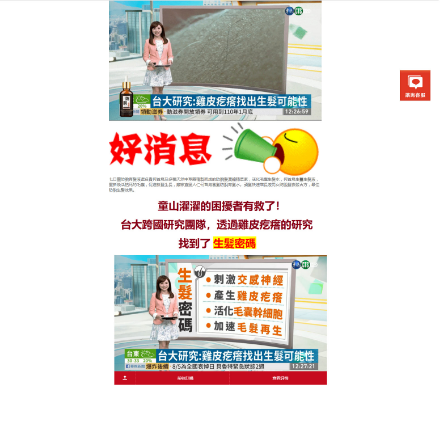
生髮七日靈防脫育髮液專賣店
激活毛囊神器打造健康的頭皮
生態，以減緩落髮問題
現在的生活中，很多朋友都有不同程度的脫髮掉髮，
長期掉頭髮就導致前額，頭頂等部位出現稀疏，明顯
可見頭皮，
激活毛囊神器
含有多種藥效成分和中藥提
取物，能够滲透進頭髮根部，促進頭髮再生能力，擴
張頭皮血管，改善毛囊周圍的微循環，新增皮膚的血
流量，擴張血管，激活毛囊神器促進毛髮更快生長，
從此不再為女士頭髮稀少、頭頂頭髮稀疏等問題而苦