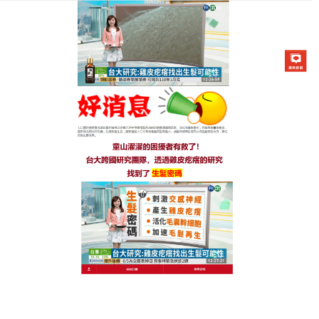
生髮七日靈防脫育髮液專賣店
禿頭救星讓頭髮更加粗壯黑
亮，養護秀髮
年紀增長致新陳代謝減慢，加上生活壓力或懷孕，統
統都是誘發脫髮的原因，
禿頭救星
裡面含有咖啡因、
牛蒡根等多種成分，可以刺激毛囊的再生，它有兩個
版本，加强版比普通版新增了40%的有效成分，禿頭
救星是直接作用於頭皮的，所有的原材料都是純天然
的草本植物，從根源上滋養頭皮，啟動母毛細胞和毛
乳頭的活性，促進新髮生長。