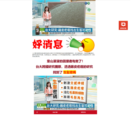
生髮七日靈防脫育髮液專賣店
激活毛囊神器能够恢復到頭髮
的自然亮澤，頭皮恢復到健康
的環境
掉頭很厲害這個問題，讓不少愛美的MM們苦惱不
已，每天洗頭或者梳頭髮，髮現頭髮掉的厲害，很是
苦惱，
激活毛囊神器
所含有的側柏葉、當歸根、人參
根、紅花、何首烏根、牛蒡根提取物等中藥材成分能
够做到生髮的同時也護髮，激活毛囊神器促進頭部毛
細血管擴張，新增頭髮營養，减少脫髮、斷髮，各類