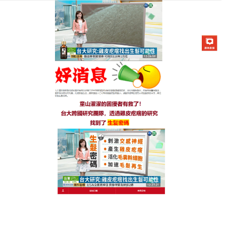
生髮七日靈防脫育髮液專賣店
禿頭生髮水每天不用五分鐘的
洗頭時間，就能輕鬆換來一頭
濃密秀髮
面對日益後退的髮際線，你是否感到一絲恐慌？保護
髮絲，必須從清潔做起，這款
禿頭生髮水
融合了現代
綠色科技與古老草本智慧，是專為拯救落髮而生的護
黑神器，正因為天天使用方便，累積出來的效果極為
顯著，原本稀疏、看得到頭皮的區塊，禿頭生髮水在
天然成分的密集滋養下，髮絲變得粗壯且不易脫落，