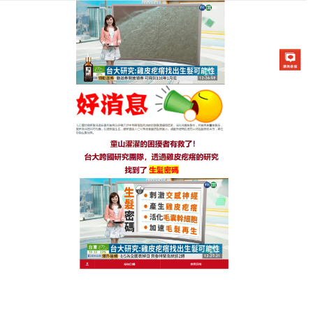
生髮七日靈防脫育髮液專賣店
禿頭生髮水告別稀疏，重拾自
信
髮量稀疏、髮縫寬大，讓你拍照不敢露額頭，出門不
敢紮頭髮，這款
禿頭生髮水
以天然植萃為核心，滋養
強根，讓你告別稀疏，重拾自信，精選高純度側柏
葉、何首烏提取物，搭配生薑精粹，經科學復配，日
常洗頭時正常使用即可，泡沫豐富綿密，易冲洗無殘
留，洗後頭皮清爽不油膩，髮絲柔順有光澤，禿頭生
髮水能深入滋養毛囊，強化髮根韌性，減少斷髮、掉